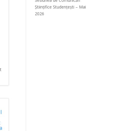
Sesiunea de Comunicări
Științifice Studențești – Mai
2026
t
l
t
a