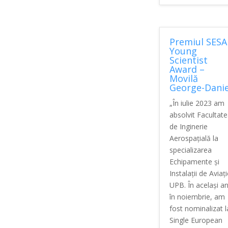
Premiul SESA
Young
Scientist
Award –
Movilă
George-Danie
„În iulie 2023 am
absolvit Facultat
de Inginerie
Aerospațială la
specializarea
Echipamente și
Instalații de Aviați
UPB. În același an
în noiembrie, am
fost nominalizat l
Single European