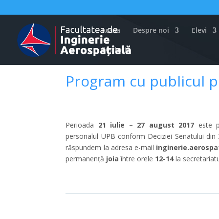
Acasa
Despre noi
Elevi
Contact
Program cu publicul p
Perioada
21 iulie – 27 august 2017
este p
personalul UPB conform Deciziei Senatului din
răspundem la adresa e-mail
inginerie.aerospa
permanență
joia
între orele
12-14
la secretariatul