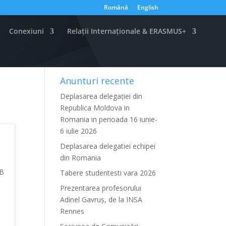
Română
English
Conexiuni
Relații Internaționale & ERASMUS+
Anunturi recente
Deplasarea delegației din
Republica Moldova in
Romania in perioada 16 iunie-
6 iulie 2026
Deplasarea delegatiei echipei
din Romania
PB
Tabere studentesti vara 2026
Prezentarea profesorului
Adinel Gavruș, de la INSA
Rennes