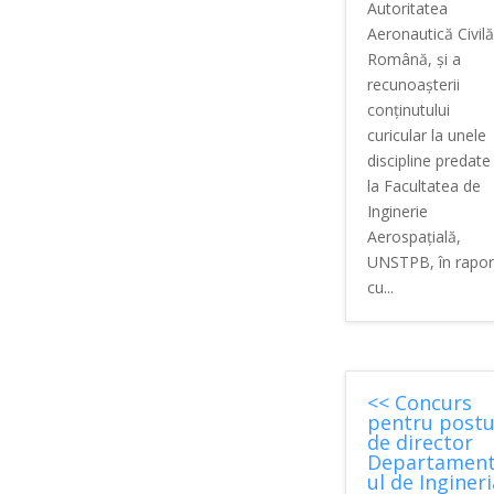
Autoritatea
Aeronautică Civilă
Română, şi a
recunoaşterii
conţinutului
curicular la unele
discipline predate
la Facultatea de
Inginerie
Aerospaţială,
UNSTPB, în rapor
cu...
<< Concurs
pentru postu
de director
Departamen
ul de Ingineri