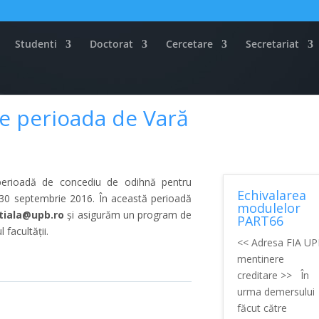
Studenti
Doctorat
Cercetare
Secretariat
e perioada de Vară
erioadă de concediu de odihnă pentru
Echivalarea
 30 septembrie 2016. În această perioadă
modulelor
tiala@upb.ro
și asigurăm un program de
PART66
 facultății.
<< Adresa FIA U
mentinere
creditare >> În
urma demersului
făcut către