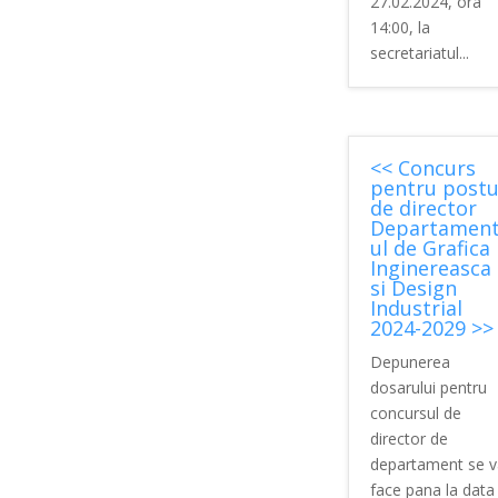
27.02.2024, ora
14:00, la
secretariatul...
<< Concurs
pentru postu
de director
Departamen
ul de Grafica
Inginereasca
si Design
Industrial
2024-2029 >>
Depunerea
dosarului pentru
concursul de
director de
departament se v
face pana la data