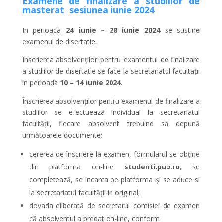
Examene de finalizare a studiilor de
masterat sesiunea iunie 2024
In perioada
24 iunie – 28 iunie 2024
se sustine
examenul de disertatie.
Înscrierea absolvenților pentru examentul de finalizare
a studiilor de disertatie se face la secretariatul facultații
in perioada
10 – 14
iunie 2024
.
Înscrierea absolvenților pentru examenul de finalizare a
studiilor se efectueazä individual la secretariatul
facultății, fiecare absolvent trebuind sä depună
următoarele documente:
cererea de înscriere la examen, formularul se obține
din platforma on-line
studenti.pub.ro
, se
completează, se incarca pe platforma și se aduce si
la secretariatul facultății in original;
dovada eliberată de secretarul comisiei de examen
că absolventul a predat on-line, conform