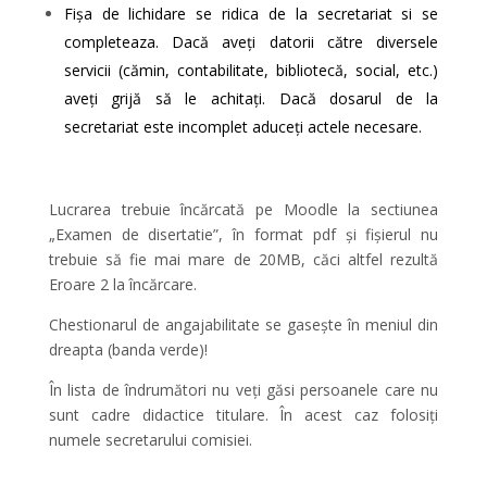
Fișa de lichidare se ridica de la secretariat si se
completeaza. Dacă aveți datorii către diversele
servicii (cămin, contabilitate, bibliotecă, social, etc.)
aveți grijă să le achitați. Dacă dosarul de la
secretariat este incomplet aduceți actele necesare.
Lucrarea trebuie încărcată pe Moodle la sectiunea
„Examen de disertatie”, în format pdf și fișierul nu
trebuie să fie mai mare de 20MB, căci altfel rezultă
Eroare 2 la încărcare.
Chestionarul de angajabilitate se gasește în meniul din
dreapta (banda verde)!
În lista de îndrumători nu veți găsi persoanele care nu
sunt cadre didactice titulare. În acest caz folosiți
numele secretarului comisiei.