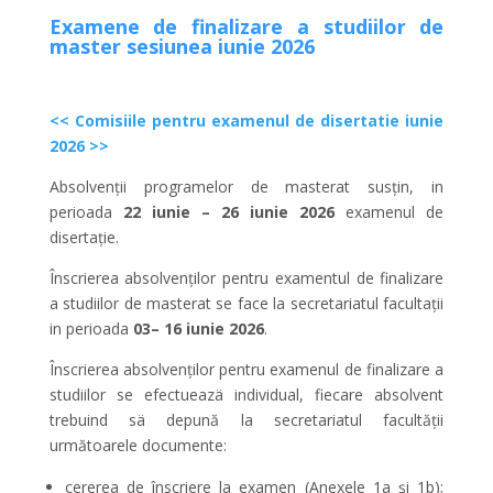
Examene de finalizare a studiilor de
master sesiunea iunie 2026
<< Comisiile pentru examenul de disertatie iunie
2026 >>
Absolvenții programelor de masterat susțin, in
perioada
22 iunie – 26 iunie 2026
examenul de
disertație.
Înscrierea absolvenților pentru examentul de finalizare
a studiilor de masterat se face la secretariatul facultații
in perioada
03– 16 iunie 2026
.
Înscrierea absolvenților pentru examenul de finalizare a
studiilor se efectueazä individual, fiecare absolvent
trebuind sä depună la secretariatul facultății
următoarele documente:
cererea de înscriere la examen (Anexele 1a și 1b);