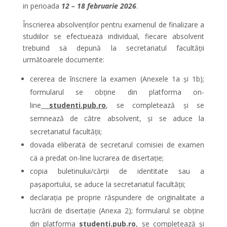
in perioada
12
– 18 februarie 2026
.
Înscrierea absolvenților pentru examenul de finalizare a
studiilor se efectueazä individual, fiecare absolvent
trebuind sä depună la secretariatul facultății
următoarele documente:
cererea de înscriere la examen (Anexele 1a și 1b);
formularul se obține din platforma on-
line
studenti.pub.ro
, se completează și se
semnează de către absolvent, și se aduce la
secretariatul facultății;
dovada eliberatä de secretarul comisiei de examen
cä a predat on-line lucrarea de disertație;
copia buletinului/cărții de identitate sau a
paşaportului, se aduce la secretariatul facultății;
declarația pe proprie răspundere de originalitate a
lucrării de disertație (Anexa 2); formularul se obține
din platforma
studenti.pub.ro
, se completează și