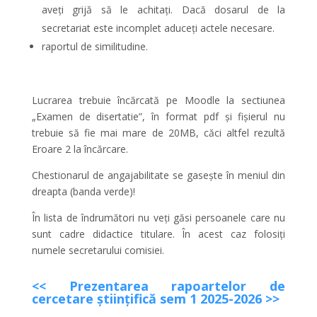
aveți grijă să le achitați. Dacă dosarul de la
secretariat este incomplet aduceți actele necesare.
raportul de similitudine.
Lucrarea trebuie încărcată pe Moodle la sectiunea
„Examen de disertatie”, în format pdf și fișierul nu
trebuie să fie mai mare de 20MB, căci altfel rezultă
Eroare 2 la încărcare.
Chestionarul de angajabilitate se gasește în meniul din
dreapta (banda verde)!
În lista de îndrumători nu veți găsi persoanele care nu
sunt cadre didactice titulare. În acest caz folosiți
numele secretarului comisiei.
<< Prezentarea rapoartelor de
cercetare ştiinţifică sem 1 2025-2026 >>