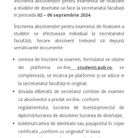
Înscrierea absolvenților pentru examentul de finalizare
a studiilor de disertatie se face la secretariatul facultații
in perioada
02 – 06
septembrie 2024
.
Înscrierea absolvenților pentru examenul de finalizare a
studiilor se efectueazä individual la secretariatul
facultății, fiecare absolvent trebuind sä depună
următoarele documente:
cererea de înscriere la examen, formularul se obține
din platforma on-line
studenti.pub.ro
, se
completează, se incarca pe platforma și se aduce si
la secretariatul facultății in original;
dovada eliberată de secretarul comisiei de examen
că absolventul a predat on-line, conform
regulamentului, lucrarea de licență/proiectul de
diplomă/lucrarea de absolvire/ lucrarea de disertaţie;
buletinul/cartea de identitate sau paşaportul în copie
certificată „conform cu originalul” în baza