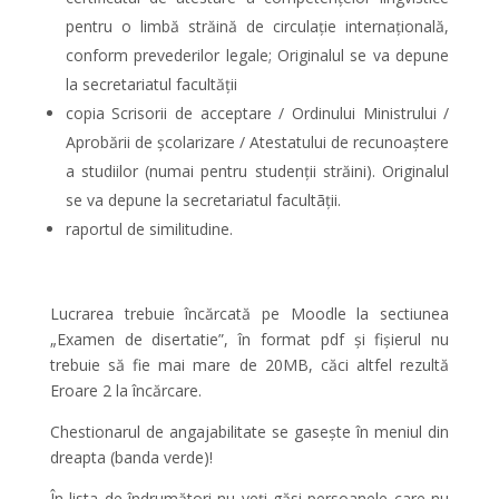
pentru o limbă străină de circulație internațională,
conform prevederilor legale; Originalul se va depune
la secretariatul facultății
copia Scrisorii de acceptare / Ordinului Ministrului /
Aprobării de școlarizare / Atestatului de recunoaștere
a studiilor (numai pentru studenții străini). Originalul
se va depune la secretariatul facultãții.
raportul de similitudine.
Lucrarea trebuie încărcată pe Moodle la sectiunea
„Examen de disertatie”, în format pdf și fișierul nu
trebuie să fie mai mare de 20MB, căci altfel rezultă
Eroare 2 la încărcare.
Chestionarul de angajabilitate se gasește în meniul din
dreapta (banda verde)!
În lista de îndrumători nu veți găsi persoanele care nu