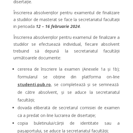
disertație.
Înscrierea absolvenților pentru examentul de finalizare
a studiilor de masterat se face la secretariatul facultații
in perioada
12
– 16 februarie 2024
.
Înscrierea absolvenților pentru examenul de finalizare a
studiilor se efectueazä individual, fiecare absolvent
trebuind sä depună la secretariatul facultății
următoarele documente:
cererea de înscriere la examen (Anexele 1a și 1b);
formularul se obține din platforma on-line
studenti.pub.ro
, se completează și se semnează
de către absolvent, și se aduce la secretariatul
facultății;
dovada eliberatä de secretarul comisiei de examen
cä a predat on-line lucrarea de disertație;
copia buletinului/cărții de identitate sau a
paşaportului, se aduce la secretariatul facultății;