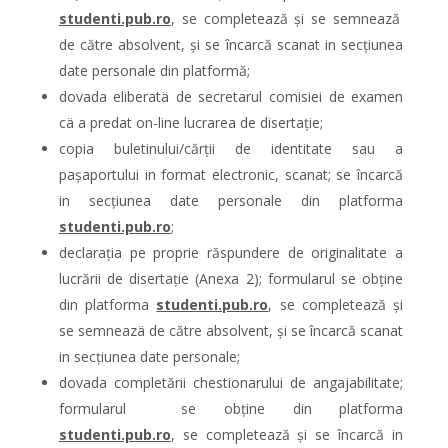
studenti.pub.ro
, se completează și se semnează
de către absolvent, și se încarcă scanat in secțiunea
date personale din platformă;
dovada eliberatä de secretarul comisiei de examen
cä a predat on-line lucrarea de disertație;
copia buletinului/cărții de identitate sau a
paşaportului in format electronic, scanat; se încarcă
in secțiunea date personale din platforma
studenti.pub.ro
;
declarația pe proprie răspundere de originalitate a
lucrării de disertație (Anexa 2); formularul se obține
din platforma
studenti.pub.ro
, se completează și
se semneazä de către absolvent, și se încarcă scanat
in secțiunea date personale;
dovada completării chestionarului de angajabilitate;
formularul se obține din platforma
studenti.pub.ro
, se completează și se încarcă in