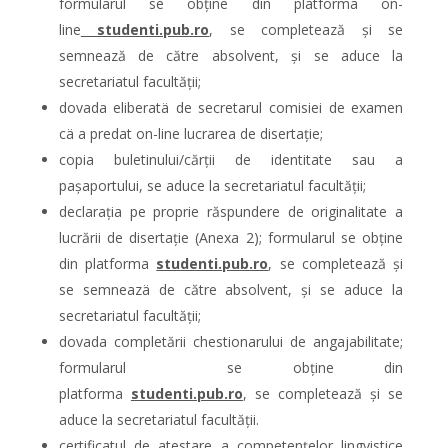
formularul se obține din platforma on-
line
studenti.pub.ro
, se completează și se
semnează de către absolvent, și se aduce la
secretariatul facultății;
dovada eliberatä de secretarul comisiei de examen
cä a predat on-line lucrarea de disertație;
copia buletinului/cărții de identitate sau a
paşaportului, se aduce la secretariatul facultății;
declarația pe proprie răspundere de originalitate a
lucrării de disertație (Anexa 2); formularul se obține
din platforma
studenti.pub.ro
, se completează și
se semneazä de către absolvent, și se aduce la
secretariatul facultății;
dovada completării chestionarului de angajabilitate;
formularul se obține din
platforma
studenti.pub.ro
, se completează și se
aduce la secretariatul facultății.
certificatul de atestare a competențelor lingvistice