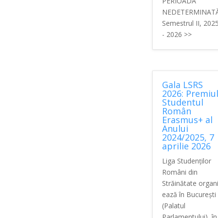
PERIOADĂ
NEDETERMINATĂ
Semestrul II, 202
- 2026 >>
Gala LSRS
2026: Premiu
Studentul
Român
Erasmus+ al
Anului
2024/2025, 7
aprilie 2026
Liga Studenților
Români din
Străinătate organ
ează în București
(Palatul
Parlamentului), în