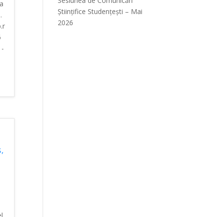
Sesiunea de Comunicări
 a
Științifice Studențești – Mai
.
2026
.r
6
 -
,
l