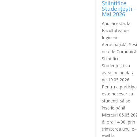
Științifice
Studențești –
Mai 2026
Anul acesta, la
Facultatea de
Inginerie
Aerospațială, Ses
nea de Comunicăr
Științifice
Studențești va
avea loc pe data
de 19.05.2026.
Pentru a participa
este necesar ca
studenții să se
înscrie până
Miercuri 06.05.20
6, ora 14:00, prin
trimiterea unui e-
mail la...