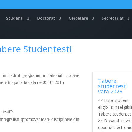
Studenti
Doctorat
Cercetare
Secretariat
abere Studentesti
t in cadrul programului national „Tabere
Tabere
rere tip pana la data de 05.07.2016
studentesti
vara 2026
<< Lista studenti
eligibil si neeligibili
ntesti”:
Tabere studentest
 integralisti (promovat toate disciplinele din
>> Dosarul se va
depune electronic