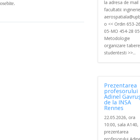
la adresa de mail
eosebite.
facultatii: inginerie
aerospatiala@upb
o << Ordin 653-2
05-MO 454-28 05
Metodologie
organizare tabere
studentesti >>...
Prezentarea
profesorului
Adinel Gavruș
de la INSA
Rennes
22.05.2026, ora
10:00, sala A140,
prezentarea
profesorului Adine