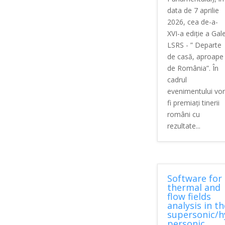
data de 7 aprilie
2026, cea de-a-
XVI-a ediție a Gale
LSRS - ” Departe
de casă, aproape
de România”. În
cadrul
evenimentului vor
fi premiați tinerii
români cu
rezultate...
Software for
thermal and
flow fields
analysis in th
supersonic/h
personic