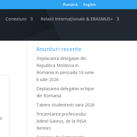
Română
English
Conexiuni
Relații Internaționale & ERASMUS+
Anunturi recente
Deplasarea delegației din
Republica Moldova in
Romania in perioada 16 iunie-
6 iulie 2026
Deplasarea delegatiei echipei
din Romania
Tabere studentesti vara 2026
Prezentarea profesorului
i
Adinel Gavruș, de la INSA
Rennes