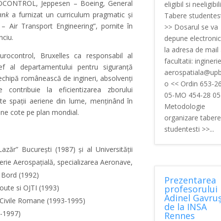
EUROCONTROL, Jeppesen – Boeing, General
eligibil si neeligibili
ank
a furnizat un curriculum pragmatic și
Tabere studentest
– Air Transport Engineering”, pornite în
>> Dosarul se va
nciu.
depune electronic
la adresa de mail
rocontrol, Bruxelles ca responsabil al
facultatii: inginerie
 al departamentului pentru siguranță
aerospatiala@upb
echipă românească de ingineri, absolvenți
o << Ordin 653-2
e contribuie la eficientizarea zborului
05-MO 454-28 05
te spații aeriene din lume, menținând în
Metodologie
une cote pe plan mondial.
organizare tabere
studentesti >>...
zăr” București (1987) și al Universității
nerie Aerospațială, specializarea Aeronave,
e Bord (1992)
Prezentarea
oute si OJTI (1993)
profesorului
Adinel Gavruș
e Civile Romane (1993-1995)
de la INSA
6-1997)
Rennes