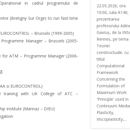
perational in cadrul programului de
22.05.2026, ora
10:00, sala A140,
e (Bretigny Sur Orge) to run fast-time
prezentarea
profesorului Adine
Gavruș, de la INS
nit EUROCONTROL – Brussels (1999-2005)
Rennes, pe tema
 Programme Manager – Brussels (2005-
Teoriei
constructuale. cu
 for ATM – Programme Manager (2006-
titlul:
Computational
ng
Framework
Concerning the
Formulation of
UK CAA si EUROCONTROL)
Maximum Work
TI training with UK College of ATC –
'Principle' used in
Continuum Media
ip Institute (Mannaz – DIEU)
Plasticity,
tigation
Viscoplasticity,...