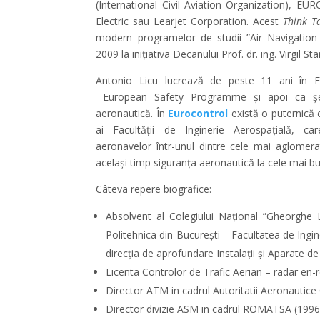
(International Civil Aviation Organization), 
Electric sau Learjet Corporation. Acest
Think T
modern programelor de studii ”Air Navigation 
2009 la inițiativa Decanului Prof. dr. ing. Virgil Sta
Antonio Licu lucrează de peste 11 ani în Eu
European Safety Programme și apoi ca șef
aeronautică. În
Eurocontrol
există o puternică 
ai Facultății de Inginerie Aerospațială, car
aeronavelor într-unul dintre cele mai aglomera
același timp siguranța aeronautică la cele mai b
Câteva repere biografice:
Absolvent al Colegiului Național ”Gheorghe La
Politehnica din București – Facultatea de Ingi
direcția de aprofundare Instalații și Aparate d
Licenta Controlor de Trafic Aerian – radar en-r
Director ATM in cadrul Autoritatii Aeronautic
Director divizie ASM in cadrul ROMATSA (199