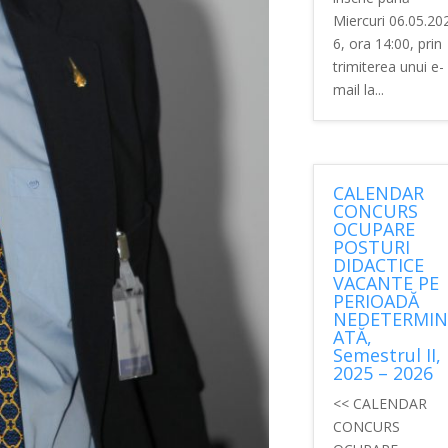
Miercuri 06.05.20
6, ora 14:00, prin
trimiterea unui e-
mail la...
CALENDAR
CONCURS
OCUPARE
POSTURI
DIDACTICE
VACANTE PE
PERIOADĂ
NEDETERMIN
ATĂ,
Semestrul II,
2025 – 2026
<< CALENDAR
CONCURS