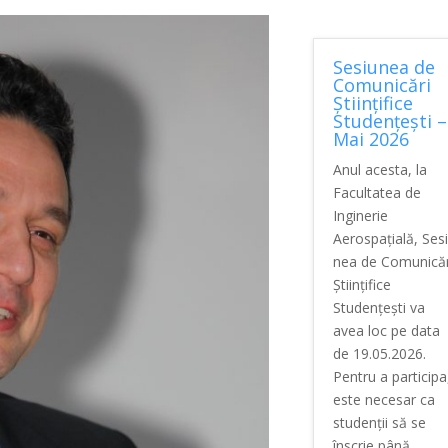
Sesiunea de
Comunicări
Științifice
Studențești –
Mai 2026
Anul acesta, la
Facultatea de
Inginerie
Aerospațială, Ses
nea de Comunicăr
Științifice
Studențești va
avea loc pe data
de 19.05.2026.
Pentru a participa
este necesar ca
studenții să se
înscrie până