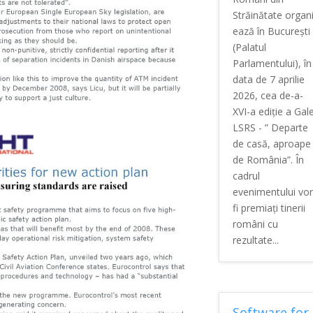
Străinătate organ
ează în București
(Palatul
Parlamentului), în
data de 7 aprilie
2026, cea de-a-
XVI-a ediție a Gale
LSRS - ” Departe
de casă, aproape
de România”. În
cadrul
evenimentului vor
fi premiați tinerii
români cu
rezultate...
Software for