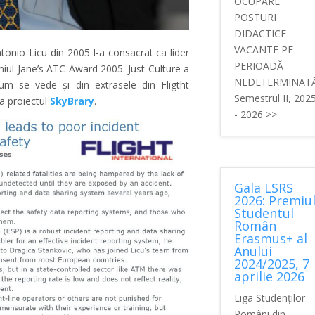
OCUPARE
POSTURI
DIDACTICE
VACANTE PE
onio Licu din 2005 l-a consacrat ca lider
PERIOADĂ
miul Jane’s ATC Award 2005. Just Culture a
NEDETERMINATĂ
m se vede și din extrasele din Fligtht
Semestrul II, 202
la proiectul
SkyBrary
.
- 2026 >>
Gala LSRS
2026: Premiu
Studentul
Român
Erasmus+ al
Anului
2024/2025, 7
aprilie 2026
Liga Studenților
Români din