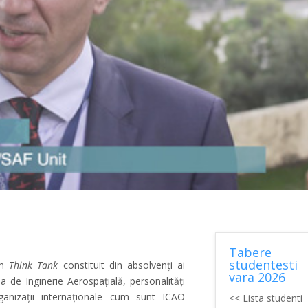
Tabere
studentesti
un
Think Tank
constituit din absolvenți ai
vara 2026
ea de Inginerie Aerospațială, personalități
ganizații internaționale cum sunt ICAO
<< Lista studenti