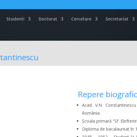
Studenti
Doctorat
Cercetare
Secretariat
stantinescu
Repere biografic
Acad. V.N. Constantinesc
România
Școala primară “Sf. Elefteri
Diploma de bacalaureat în 19
1948 – 1952 – Student la In