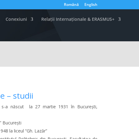
Română
English
Conexiuni
Relații Internaționale & ERASMUS+
e – studii
u s-a născut la 27 martie 1931 în Bucureşti,
e” Bucureşti
48 la liceul “Gh. Lazăr”
stitutul Politehnic din Bucureşti, Facultatea de