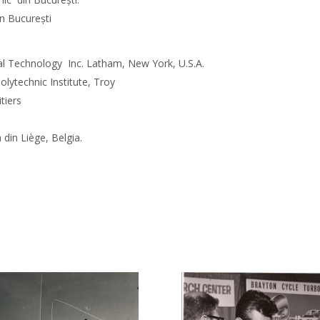
in Bucureşti
al Technology Inc. Latham, New York, U.S.A.
olytechnic Institute, Troy
tiers
 din Liège, Belgia.