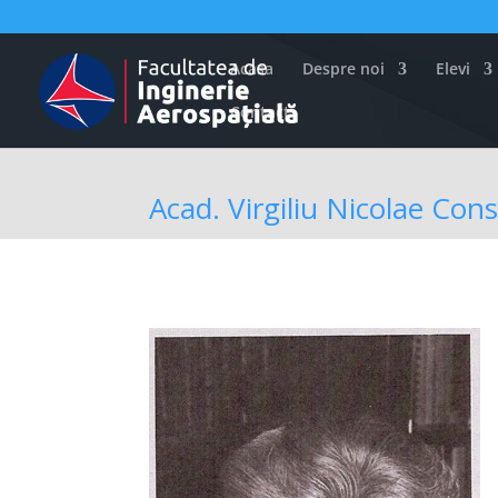
Acasa
Despre noi
Elevi
Contact
Acad. Virgiliu Nicolae Con