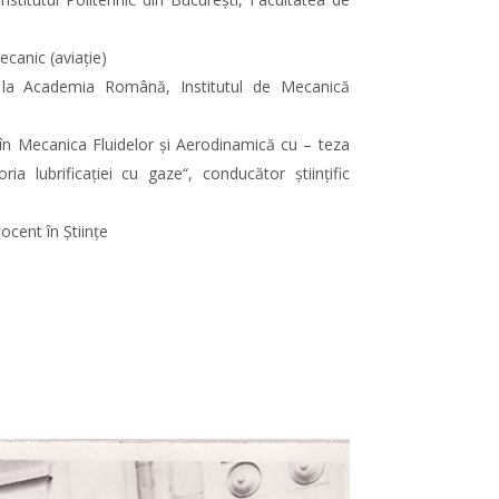
canic (aviaţie)
la Academia Română, Institutul de Mecanică
n Mecanica Fluidelor şi Aerodinamică cu – teza
eoria lubrificaţiei cu gaze“, conducător ştiinţific
cent în Ştiinţe