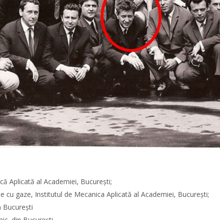
că Aplicată al Academiei, Bucureşti;
ie cu gaze, Institutul de Mecanica Aplicată al Academiei, Bucureşti;
n Bucureşti
nic din Bucureşti.