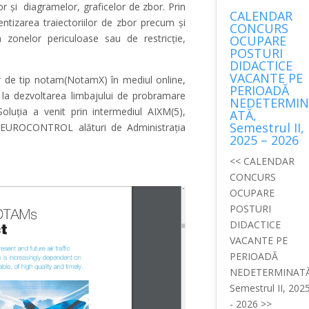
or și diagramelor, graficelor de zbor. Prin
CALENDAR
entizarea traiectoriilor de zbor precum și
CONCURS
a zonelor periculoase sau de restricție,
OCUPARE
POSTURI
DIDACTICE
VACANTE PE
r de tip notam(NotamX) în mediul online,
PERIOADĂ
 la dezvoltarea limbajului de probramare
NEDETERMIN
 Soluția a venit prin intermediul AIXM(5),
ATĂ,
Semestrul II,
 EUROCONTROL alături de Administrația
2025 – 2026
<< CALENDAR
CONCURS
OCUPARE
POSTURI
DIDACTICE
VACANTE PE
PERIOADĂ
NEDETERMINATĂ
Semestrul II, 202
- 2026 >>