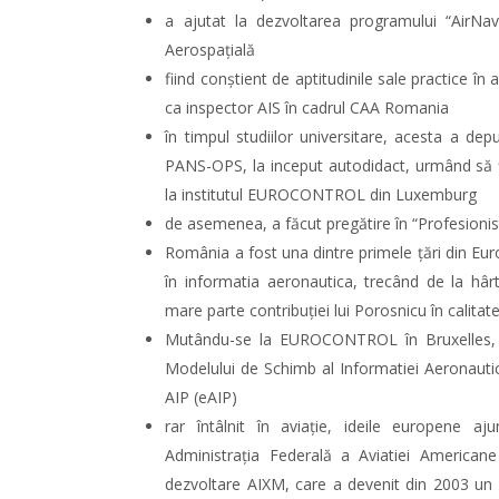
a ajutat la dezvoltarea programului “AirNavi
Aerospațială
fiind conștient de aptitudinile sale practice î
ca inspector AIS în cadrul CAA Romania
în timpul studiilor universitare, acesta a dep
PANS-OPS, la inceput autodidact, urmând să fi
la institutul EUROCONTROL din Luxemburg
de asemenea, a făcut pregătire în “Profesioni
România a fost una dintre primele țări din Eu
în informatia aeronautica, trecând de la hârti
mare parte contribuției lui Porosnicu în calita
Mutându-se la EUROCONTROL în Bruxelles, a
Modelului de Schimb al Informatiei Aeronautic
AIP (eAIP)
rar întâlnit în aviație, ideile europene a
Administrația Federală a Aviatiei American
dezvoltare AIXM, care a devenit din 2003 