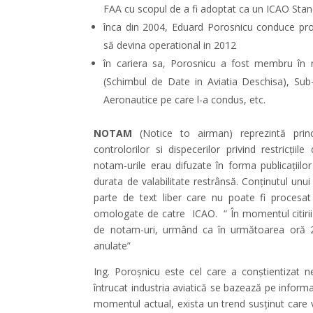
FAA cu scopul de a fi adoptat ca un ICAO Sta
înca din 2004, Eduard Porosnicu conduce pr
să devina operational in 2012
în cariera sa, Porosnicu a fost membru î
(Schimbul de Date in Aviatia Deschisa), Sub-
Aeronautice pe care l-a condus, etc.
NOTAM
(Notice to airman) reprezintă princi
controlorilor si dispecerilor privind restricțiile
notam-urile erau difuzate în forma publicațiil
durata de valabilitate restrânsă. Conținutul un
parte de text liber care nu poate fi procesat 
omologate de catre ICAO. “ În momentul citirii 
de notam-uri, urmând ca în următoarea oră 20
anulate”
Ing. Poroșnicu este cel care a conștientizat 
întrucat industria aviatică se bazează pe informaț
momentul actual, exista un trend susținut care v