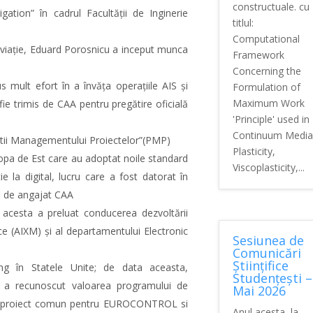
constructuale. cu
gation” în cadrul Facultății de Inginerie
titlul:
Computational
n aviație, Eduard Porosnicu a inceput munca
Framework
Concerning the
us mult efort în a învăța operațiile AIS și
Formulation of
Maximum Work
e trimis de CAA pentru pregătire oficială
'Principle' used in
Continuum Media
stii Managementului Proiectelor”(PMP)
Plasticity,
ropa de Est care au adoptat noile standard
Viscoplasticity,...
e la digital, lucru care a fost datorat în
te de angajat CAA
cesta a preluat conducerea dezvoltării
e (AIXM) și al departamentului Electronic
Sesiunea de
Comunicări
Științifice
jung în Statele Unite; de data aceasta,
Studențești –
e a recunoscut valoarea programului de
Mai 2026
un proiect comun pentru EUROCONTROL si
Anul acesta, la