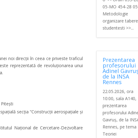
05-MO 454-28 05
Metodologie
organizare tabere
studentesti >>...
ei noi direcții în ceea ce priveste traficul
Prezentarea
profesorului
 este reprezentată de revoluționarea unui
Adinel Gavruș
a.
de la INSA
Rennes
22.05.2026, ora
10:00, sala A140,
 Pitești
prezentarea
spațială secția “Construcții aerospațiale și
profesorului Adine
Gavruș, de la INS
Rennes, pe tema
stitutul Național de Cercetare-Dezvoltare
Teoriei