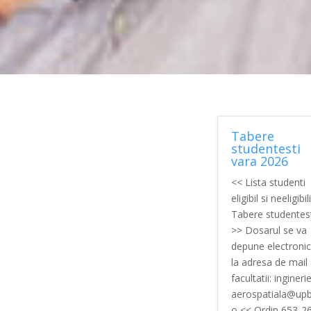
Tabere
studentesti
vara 2026
<< Lista studenti
eligibil si neeligibili
Tabere studentest
>> Dosarul se va
depune electronic
la adresa de mail
facultatii: inginerie
aerospatiala@upb
o << Ordin 653-2