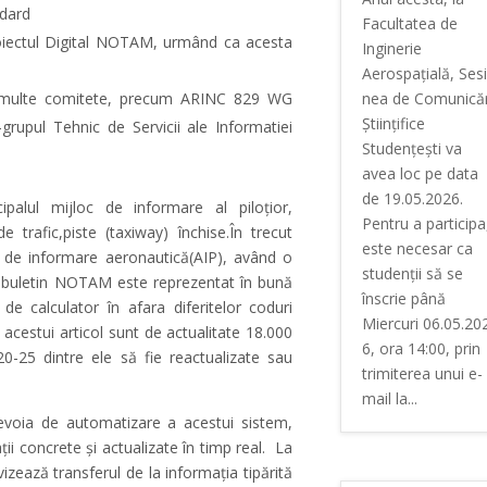
ndard
Facultatea de
oiectul Digital NOTAM, urmând ca acesta
Inginerie
Aerospațială, Ses
nea de Comunicăr
n multe comitete, precum ARINC 829 WG
Științifice
grupul Tehnic de Servicii ale Informatiei
Studențești va
avea loc pe data
de 19.05.2026.
palul mijloc de informare al piloțior,
Pentru a participa
 de trafic,piste (taxiway) închise.În trecut
este necesar ca
or de informare aeronautică(AIP), având o
studenții să se
ui buletin NOTAM este reprezentat în bună
înscrie până
de calculator în afara diferitelor coduri
Miercuri 06.05.20
acestui articol sunt de actualitate 18.000
6, ora 14:00, prin
-25 dintre ele să fie reactualizate sau
trimiterea unui e-
mail la...
nevoia de automatizare a acestui sistem,
ii concrete și actualizate în timp real. La
izează transferul de la informația tipărită