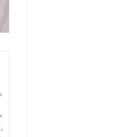
i
 a
.
.r
6