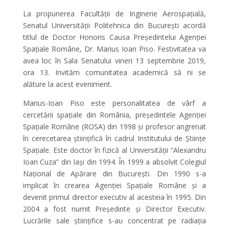
La propunerea Facultății de Inginerie Aerospațială,
Senatul Universității Politehnica din București acordă
titlul de Doctor Honoris Causa Președintelui Agenției
Spațiale Române, Dr. Marius Ioan Piso. Festivitatea va
avea loc în Sala Senatului vineri 13 septembrie 2019,
ora 13. Invităm comunitatea academică să ni se
alăture la acest eveniment.
Marius-Ioan Piso este personalitatea de vârf a
cercetării spațiale din România, președintele Agenției
Spațiale Române (ROSA) din 1998 și profesor angrenat
în cerecetarea științifică în cadrul Institutului de Științe
Spațiale. Este doctor în fizică al Universității “Alexandru
Ioan Cuza” din Iași din 1994. În 1999 a absolvit Colegiul
Național de Apărare din București. Din 1990 s-a
implicat în crearea Agenției Spațiale Române și a
devenit primul director executiv al acesteia în 1995. Din
2004 a fost numit Președinte și Director Executiv.
Lucrările sale științifice s-au concentrat pe radiația