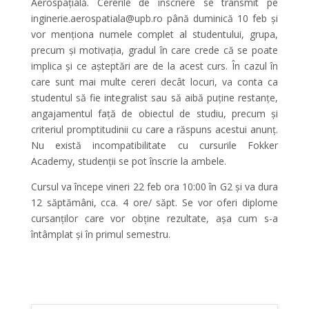
Aerospațială. Cererile de înscriere se transmit pe
inginerie.aerospatiala@upb.ro până duminică 10 feb și
vor menționa numele complet al studentului, grupa,
precum și motivația, gradul în care crede că se poate
implica și ce așteptări are de la acest curs. În cazul în
care sunt mai multe cereri decât locuri, va conta ca
studentul să fie integralist sau să aibă puține restanțe,
angajamentul față de obiectul de studiu, precum și
criteriul promptitudinii cu care a răspuns acestui anunț.
Nu există incompatibilitate cu cursurile Fokker
Academy, studenții se pot înscrie la ambele.
Cursul va începe vineri 22 feb ora 10:00 în G2 și va dura
12 săptămâni, cca. 4 ore/ săpt. Se vor oferi diplome
cursanților care vor obține rezultate, așa cum s-a
întâmplat și în primul semestru.