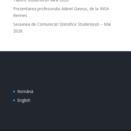
Prezentarea profesorului Adinel Gavruș, de la INSA
Rennes
Sesiunea de Comunicări Științifice Studențești – Mai
2026
Română
English