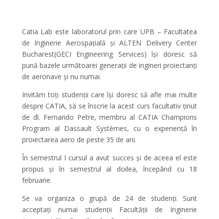
Catia Lab este laboratorul prin care UPB – Facultatea
de Inginerie Aerospațială și ALTEN Delivery Center
Bucharest(GECI Engineering Services) își doresc să
pună bazele următoarei generații de ingineri proiectanți
de aeronave și nu numai.
Invităm toți studenții care își doresc să afle mai multe
despre CATIA, să se înscrie la acest curs facultativ ținut
de dl. Fernando Petre, membru al CATIA Champions
Program al Dassault Systèmes, cu o experiență în
proiectarea aero de peste 35 de ani.
În semestrul I cursul a avut succes și de aceea el este
propus și în semestrul al doilea, începând cu 18
februarie.
Se va organiza o grupă de 24 de studenți. Sunt
acceptați numai studenții Facultății de Inginerie