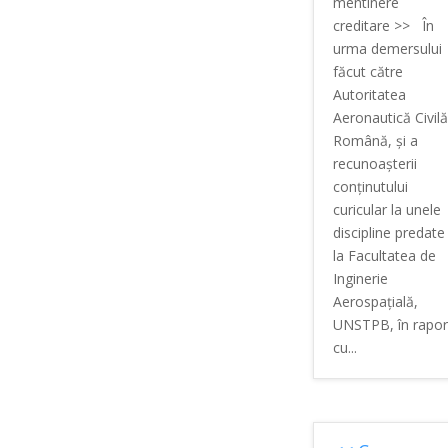
mentinere
creditare >> În
urma demersului
făcut către
Autoritatea
Aeronautică Civilă
Română, şi a
recunoaşterii
conţinutului
curicular la unele
discipline predate
la Facultatea de
Inginerie
Aerospaţială,
UNSTPB, în rapor
cu...