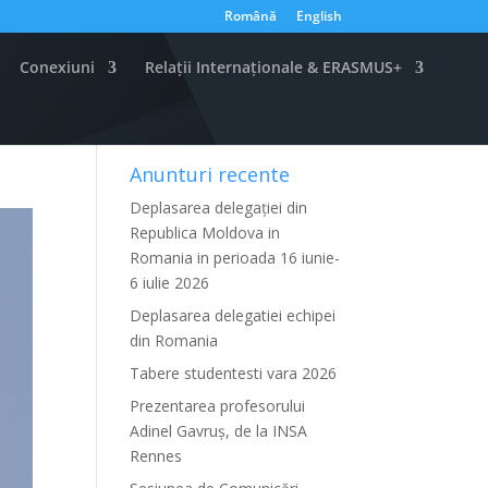
Română
English
Conexiuni
Relații Internaționale & ERASMUS+
Anunturi recente
Deplasarea delegației din
Republica Moldova in
Romania in perioada 16 iunie-
6 iulie 2026
Deplasarea delegatiei echipei
din Romania
Tabere studentesti vara 2026
Prezentarea profesorului
Adinel Gavruș, de la INSA
Rennes