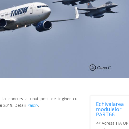
 la concurs a unui post de inginer cu
Echivalarea
ai 2019. Detalii
<aici>
.
modulelor
PART66
<< Adresa FIA U